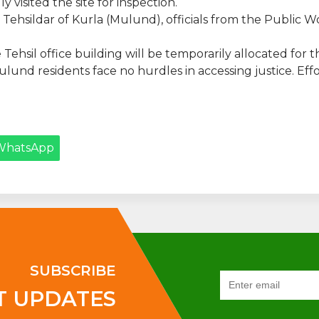
ly visited the site for inspection.
he Tehsildar of Kurla (Mulund), officials from the Publ
 Tehsil office building will be temporarily allocated for 
nd residents face no hurdles in accessing justice. Effo
WhatsApp
SUBSCRIBE
T UPDATES