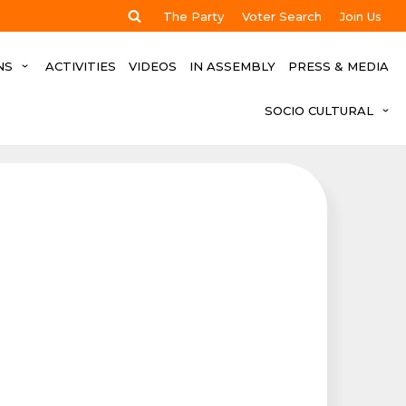
The Party
Voter Search
Join Us
NS
ACTIVITIES
VIDEOS
IN ASSEMBLY
PRESS & MEDIA
SOCIO CULTURAL