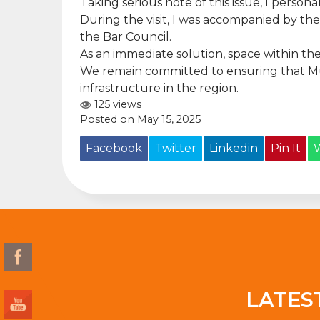
Taking serious note of this issue, I personal
During the visit, I was accompanied by t
the Bar Council.
As an immediate solution, space within the
We remain committed to ensuring that Mulu
infrastructure in the region.
125 views
Posted on May 15, 2025
Facebook
Twitter
Linkedin
Pin It
LATES