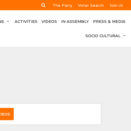
The Party
Voter Search
Join Us
NS
ACTIVITIES
VIDEOS
IN ASSEMBLY
PRESS & MEDIA
SOCIO CULTURAL