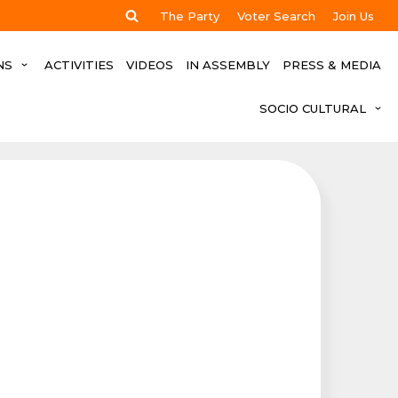
The Party
Voter Search
Join Us
NS
ACTIVITIES
VIDEOS
IN ASSEMBLY
PRESS & MEDIA
SOCIO CULTURAL