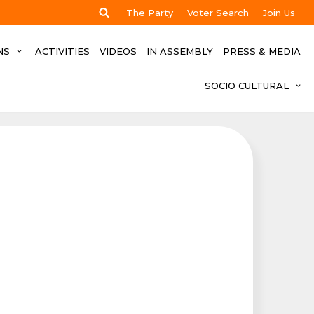
The Party
Voter Search
Join Us
NS
ACTIVITIES
VIDEOS
IN ASSEMBLY
PRESS & MEDIA
SOCIO CULTURAL