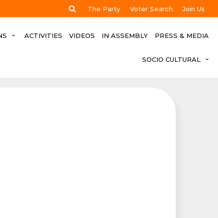
The Party
Voter Search
Join Us
NS
ACTIVITIES
VIDEOS
IN ASSEMBLY
PRESS & MEDIA
SOCIO CULTURAL