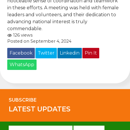
noticeable sense of coordination and teamwork
in these efforts. A meeting was held with female
leaders and volunteers, and their dedication to
advancing national interest is truly
commendable.
126 views
Posted on September 4, 2024
Facebook
Twitter
Linkedin
Pin It
WhatsApp
SUBSCRIBE
LATEST UPDATES