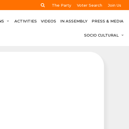
The Party
Voter Search
Join Us
NS
ACTIVITIES
VIDEOS
IN ASSEMBLY
PRESS & MEDIA
SOCIO CULTURAL