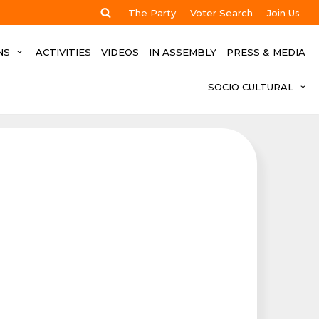
The Party
Voter Search
Join Us
NS
ACTIVITIES
VIDEOS
IN ASSEMBLY
PRESS & MEDIA
SOCIO CULTURAL