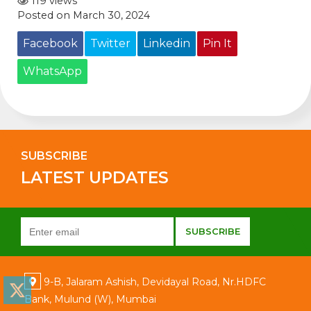
119 views
Posted on March 30, 2024
Facebook
Twitter
Linkedin
Pin It
WhatsApp
SUBSCRIBE
LATEST UPDATES
9-B, Jalaram Ashish, Devidayal Road, Nr.HDFC
Bank, Mulund (W), Mumbai