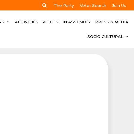
The Party
Voter Search
Join Us
NS
ACTIVITIES
VIDEOS
IN ASSEMBLY
PRESS & MEDIA
SOCIO CULTURAL