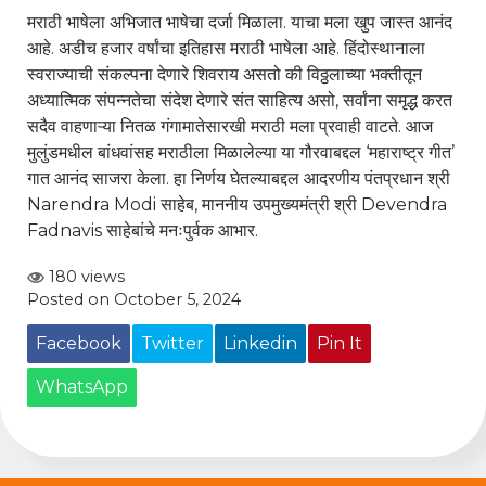
मराठी भाषेला अभिजात भाषेचा दर्जा मिळाला. याचा मला खुप जास्त आनंद
आहे. अडीच हजार वर्षांचा इतिहास मराठी भाषेला आहे. हिंदोस्थानाला
स्वराज्याची संकल्पना देणारे शिवराय असतो की विठ्ठलाच्या भक्तीतून
अध्यात्मिक संपन्नतेचा संदेश देणारे संत साहित्य असो, सर्वांना समृद्ध करत
सदैव वाहणाऱ्या नितळ गंगामातेसारखी मराठी मला प्रवाही वाटते. आज
मुलुंडमधील बांधवांसह मराठीला मिळालेल्या या गौरवाबद्दल ‘महाराष्ट्र गीत’
गात आनंद साजरा केला. हा निर्णय घेतल्याबद्दल आदरणीय पंतप्रधान श्री
Narendra Modi
साहेब, माननीय उपमुख्यमंत्री श्री
Devendra
Fadnavis
साहेबांचे मनःपुर्वक आभार.
180 views
Posted on October 5, 2024
Facebook
Twitter
Linkedin
Pin It
WhatsApp