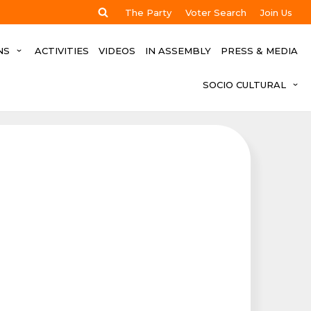
The Party
Voter Search
Join Us
NS
ACTIVITIES
VIDEOS
IN ASSEMBLY
PRESS & MEDIA
SOCIO CULTURAL