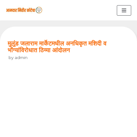
Skip
to
content
मुलुंड जलाराम मार्केटमधील अनधिकृत मशिदी व
भोंग्यांविरोधात ठिय्या आंदोलन
by
admin