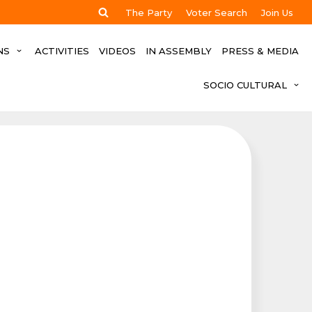
The Party
Voter Search
Join Us
NS
ACTIVITIES
VIDEOS
IN ASSEMBLY
PRESS & MEDIA
SOCIO CULTURAL