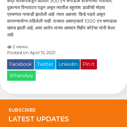
केंद्र सरकारकडून आलेली 300 टन चणाडाळ शासनाच्या गोदामात,
दुकानात विनावाटप पडून असून त्यातील बहुतांश: डाळीची मोठ्या
प्रमाणात नासाडी झालेली आहे. त्यात अक्षरशः किडे पडले असून
वापरण्यायोग्य राहिलेली नाही. राज्यात अशाप्रकारे 1000 टन चणाडाळ
खराब झाली आहे, असा आरोप भाजप आमदार मिहीर कोटेचा यांनी केला
आहे.
2 views
Posted on April 15, 2021
Facebook
Twitter
Linkedin
Pin It
WhatsApp
SUBSCRIBE
LATEST UPDATES