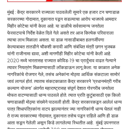
मुंबई : केंद्र सरकारने राज्याला पाठवलेली सुमारे एक हजार टन चणाडाळ
सरकारच्या गोदामात, दुकानात पडून सडल्याचा आरोप भाजपचे आमदार
मिहीर कोटेचा यांनी केला आहे. या डाळीचे सर्वसामान्य जनतेला
फेरवाटपाचे निर्देश वेळेत दिले गेले असते तर आज कित्येक परिवाराला
त्याचा लाभ मिळाला असता. या डाळ नासाडीबाबत हलगर्जीपणा
केल्याबाबत तातडीने चौकशी करावी आणि संबंधित मंत्री छगन भुजबळ
यांनी राजीनामा द्यावा, अशी मागणीही मिहीर कोटेचा यांनी केली आहे.
2020 मध्ये भारतासह राज्यात कोविड-19 चा प्रार्दुभाव वाढत गेल्याने
त्यावर नियत्रंण मिळवण्यासाठी लॉकडाऊन लागू केला. या काळात अनेक
नागरिकांचे रोजगार गेले, तसंच अनेकांना मोठ्या आर्थिक संकटाला सामोरं
जावं लागलं होतं. त्यातच संकटकाळात केंद्र सरकारने ‘प्रधानमंत्री गरीब
कल्याण योजना’ अंतर्गत महाराष्ट्रासह संपूर्ण देशात गोरगरीब जनतेला
मोफत वाटण्यासाठी धान्य पाठवले होते. त्यात प्रति कुटुंबासाठी एक किलो
चणाडाळही मोठ्या संख्येने पाठवली होती. केंद्र सरकारकडून आलेलं धान्य
पात्र शिधापत्रिकांना वाटप झाल्यानंतर ज्या नागरिकांनी धान्य घेतलं नाही
ते राज्य सरकारच्या गोदामात, दुकानात तसेच पडून राहिले आणि ही डाळ
आता सडून गेलेली असून किडे लागलेल्या स्थितीत आहे. मुंबई उपनगरात