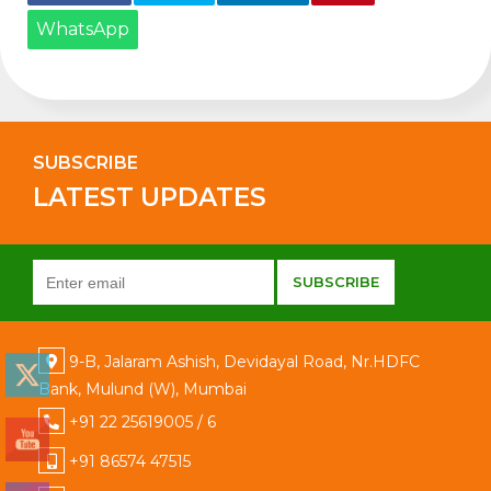
WhatsApp
SUBSCRIBE
LATEST UPDATES
9-B, Jalaram Ashish, Devidayal Road, Nr.HDFC
Bank, Mulund (W), Mumbai
+91 22 25619005 / 6
+91 86574 47515