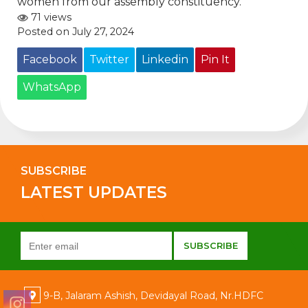
women from our assembly constituency.
71 views
Posted on July 27, 2024
Facebook
Twitter
Linkedin
Pin It
WhatsApp
SUBSCRIBE
LATEST UPDATES
9-B, Jalaram Ashish, Devidayal Road, Nr.HDFC