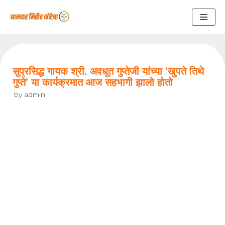
Skip
to
content
सुप्रसिद्ध गायक श्री. अवधूत गुप्तेजी यांच्या ‘खुपते तिथे
गुप्ते’ या कार्यक्रमात आज सहभागी झालो होतो
by
admin