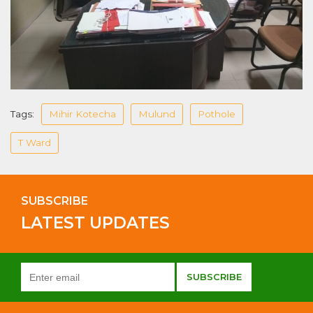
Tags:
Mihir Kotecha
Mulund
Pothole
T Ward
SUBSCRIBE
LATEST UPDATES