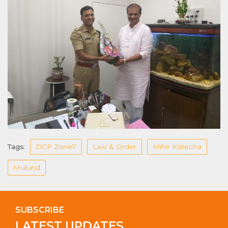
Tags:
DCP Zone7
Law & Order
Mihir Kotecha
Mulund
SUBSCRIBE
LATEST UPDATES