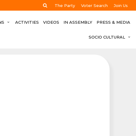
The Party
Voter Search
Join Us
NS
ACTIVITIES
VIDEOS
IN ASSEMBLY
PRESS & MEDIA
SOCIO CULTURAL